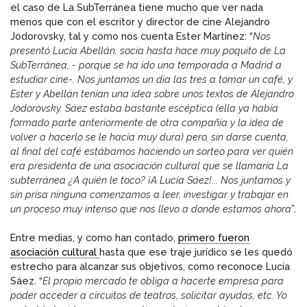
el caso de La SubTerránea tiene mucho que ver nada
menos que con el escritor y director de cine Alejandro
Jodorovsky, tal y como nos cuenta Ester Martínez: “
Nos
presentó Lucía Abellán, socia hasta hace muy poquito de La
SubTerránea, - porque se ha ido una temporada a Madrid a
estudiar cine-. Nos juntamos un día las tres a tomar un café, y
Ester y Abellán tenían una idea sobre unos textos de Alejandro
Jodorovsky. Sáez estaba bastante escéptica (ella ya había
formado parte anteriormente de otra compañía y la idea de
volver a hacerlo se le hacía muy dura) pero, sin darse cuenta,
al final del café estábamos haciendo un sorteo para ver quién
era presidenta de una asociación cultural que se llamaría La
subterránea ¿A quién le toco? ¡A Lucía Sáez!... Nos juntamos y
sin prisa ninguna comenzamos a leer, investigar y trabajar en
un proceso muy intenso que nos llevo a donde estamos ahora
”.
Entre medias, y como han contado,
primero fueron
asociación cultural
hasta que ese traje jurídico se les quedó
estrecho para alcanzar sus objetivos, como reconoce Lucía
Sáez. “
El propio mercado te obliga a hacerte empresa para
poder acceder a circuitos de teatros, solicitar ayudas, etc. Yo