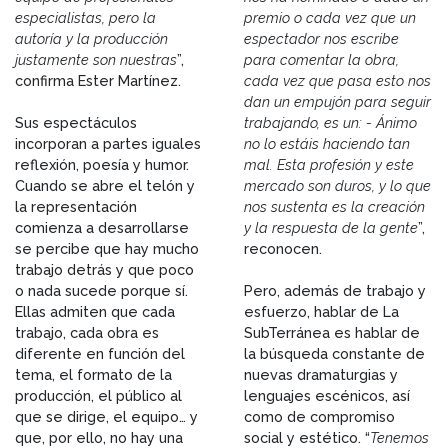
especialistas, pero la
premio o cada vez que un
autoría y la producción
espectador nos escribe
justamente son nuestras
”,
para comentar la obra,
confirma Ester Martínez.
cada vez que pasa esto nos
dan un empujón para seguir
Sus espectáculos
trabajando, es un: - Ánimo
incorporan a partes iguales
no lo estáis haciendo tan
reflexión, poesía y humor.
mal. Esta profesión y este
Cuando se abre el telón y
mercado son duros, y lo que
la representación
nos sustenta es la creación
comienza a desarrollarse
y la respuesta de la gente
”,
se percibe que hay mucho
reconocen.
trabajo detrás y que poco
o nada sucede porque sí.
Pero, además de trabajo y
Ellas admiten que cada
esfuerzo, hablar de La
trabajo, cada obra es
SubTerránea es hablar de
diferente en función del
la búsqueda constante de
tema, el formato de la
nuevas dramaturgias y
producción, el público al
lenguajes escénicos, así
que se dirige, el equipo… y
como de compromiso
que, por ello, no hay una
social y estético. “
Tenemos