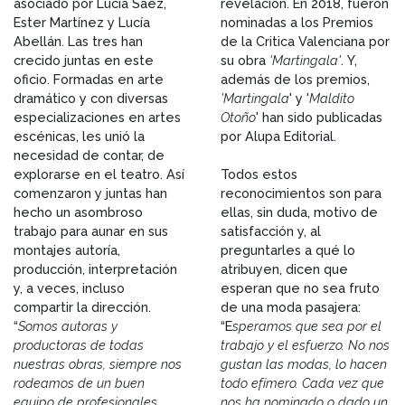
asociado por Lucía Sáez,
revelación. En 2018, fueron
Ester Martínez y Lucía
nominadas a los Premios
Abellán. Las tres han
de la Critica Valenciana por
crecido juntas en este
su obra
'Martingala'
. Y,
oficio. Formadas en arte
además de los premios,
dramático y con diversas
'Martingala
' y '
Maldito
especializaciones en artes
Otoño
' han sido publicadas
escénicas, les unió la
por Alupa Editorial.
necesidad de contar, de
explorarse en el teatro. Así
Todos estos
comenzaron y juntas han
reconocimientos son para
hecho un asombroso
ellas, sin duda, motivo de
trabajo para aunar en sus
satisfacción y, al
montajes autoría,
preguntarles a qué lo
producción, interpretación
atribuyen, dicen que
y, a veces, incluso
esperan que no sea fruto
compartir la dirección.
de una moda pasajera:
“
Somos autoras y
“E
speramos que sea por el
productoras de todas
trabajo y el esfuerzo. No nos
nuestras obras, siempre nos
gustan las modas, lo hacen
rodeamos de un buen
todo efímero. Cada vez que
equipo de profesionales
nos ha nominado o dado un