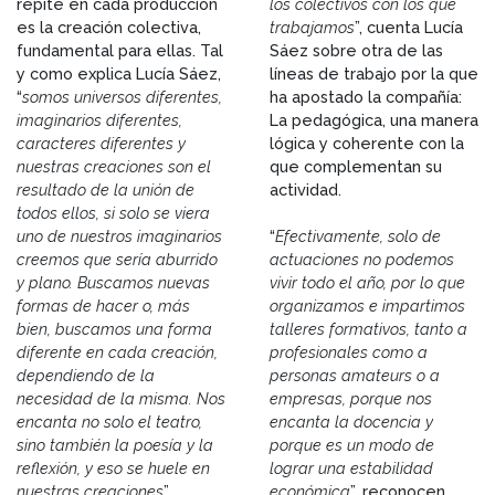
repite en cada producción
los colectivos con los que
es la creación colectiva,
trabajamos
”, cuenta Lucía
fundamental para ellas. Tal
Sáez sobre otra de las
y como explica Lucía Sáez,
líneas de trabajo por la que
“
somos universos diferentes,
ha apostado la compañía:
imaginarios diferentes,
La pedagógica, una manera
caracteres diferentes y
lógica y coherente con la
nuestras creaciones son el
que complementan su
resultado de la unión de
actividad.
todos ellos, si solo se viera
uno de nuestros imaginarios
“
Efectivamente, solo de
creemos que sería aburrido
actuaciones no podemos
y plano. Buscamos nuevas
vivir todo el año, por lo que
formas de hacer o, más
organizamos e impartimos
bien, buscamos una forma
talleres formativos, tanto a
diferente en cada creación,
profesionales como a
dependiendo de la
personas amateurs o a
necesidad de la misma. Nos
empresas, porque nos
encanta no solo el teatro,
encanta la docencia y
sino también la poesía y la
porque es un modo de
reflexión, y eso se huele en
lograr una estabilidad
nuestras creaciones
”.
económica
”, reconocen.