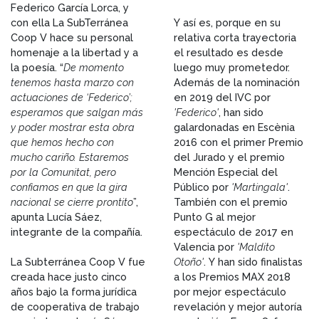
Federico García Lorca, y
con ella La SubTerránea
Y así es, porque en su
Coop V hace su personal
relativa corta trayectoria
homenaje a la libertad y a
el resultado es desde
la poesía. “
De momento
luego muy prometedor.
tenemos hasta marzo con
Además de la nominación
actuaciones de ‘Federico’;
en 2019 del IVC por
esperamos que salgan más
'Federico'
, han sido
y poder mostrar esta obra
galardonadas en Escènia
que hemos hecho con
2016 con el primer Premio
mucho cariño. Estaremos
del Jurado y el premio
por la Comunitat, pero
Mención Especial del
confiamos en que la gira
Público por
'Martingala'
.
nacional se cierre prontito
”,
También con el premio
apunta Lucía Sáez,
Punto G al mejor
integrante de la compañía.
espectáculo de 2017 en
Valencia por
'Maldito
La Subterránea Coop V fue
Otoño'
. Y han sido finalistas
creada hace justo cinco
a los Premios MAX 2018
años bajo la forma jurídica
por mejor espectáculo
de cooperativa de trabajo
revelación y mejor autoría