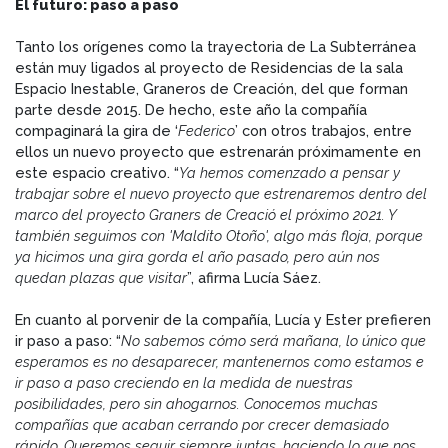
El futuro: paso a paso
Tanto los orígenes como la trayectoria de La Subterránea
están muy ligados al proyecto de Residencias de la sala
Espacio Inestable, Graneros de Creación, del que forman
parte desde 2015. De hecho, este año la compañía
compaginará la gira de ‘
Federico
’ con otros trabajos, entre
ellos un nuevo proyecto que estrenarán próximamente en
este espacio creativo. “
Ya hemos comenzado a pensar y
trabajar sobre el nuevo proyecto que estrenaremos dentro del
marco del proyecto Graners de Creació el próximo 2021. Y
también seguimos con 'Maldito Otoño', algo más floja, porque
ya hicimos una gira gorda el año pasado, pero aún nos
quedan plazas que visitar
”, afirma Lucía Sáez.
En cuanto al porvenir de la compañía, Lucía y Ester prefieren
ir paso a paso: “
No sabemos cómo será mañana, lo único que
esperamos es no desaparecer, mantenernos como estamos e
ir paso a paso creciendo en la medida de nuestras
posibilidades, pero sin ahogarnos. Conocemos muchas
compañías que acaban cerrando por crecer demasiado
rápido. Queremos seguir siempre juntas, haciendo lo que nos