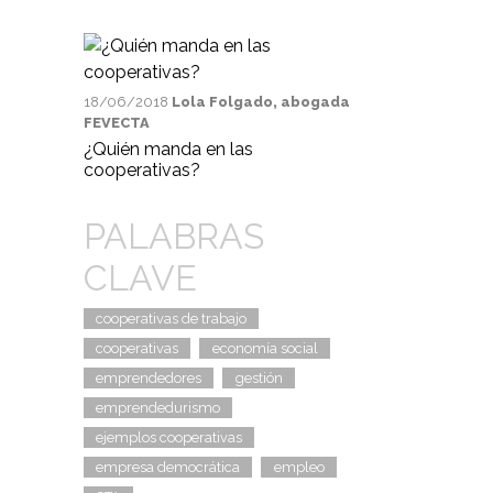
18/06/2018
Lola Folgado, abogada
FEVECTA
¿Quién manda en las
cooperativas?
PALABRAS
CLAVE
cooperativas de trabajo
cooperativas
economía social
emprendedores
gestión
emprendedurismo
ejemplos cooperativas
empresa democrática
empleo