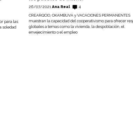
26/07/2021
Ana Real
4
CREARQCIO, OKAMBUVA y VACACIONES PERMANENTES
muestran la capacidad del cooperativismo para ofrecer re
or para las
globales a temas como la vivienda, la despoblación, el
a soledad
envejecimiento o el empleo