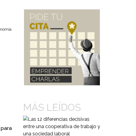
onomía
MÁS LEÍDOS
 para