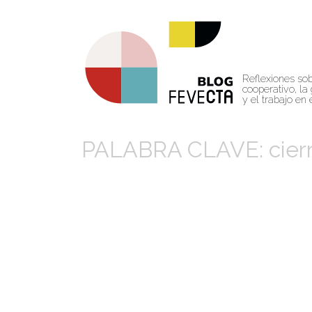
Reflexiones so
cooperativo, la 
y el trabajo en
PALABRA CLAVE: cierr