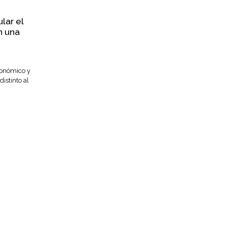
lar el
n una
conómico y
istinto al