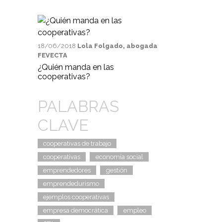
18/06/2018
Lola Folgado, abogada
FEVECTA
¿Quién manda en las
cooperativas?
PALABRAS
CLAVE
cooperativas de trabajo
cooperativas
economía social
emprendedores
gestión
emprendedurismo
ejemplos cooperativas
empresa democrática
empleo