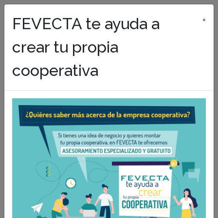
FEVECTA te ayuda a
×
crear tu propia
cooperativa
REFLEXIONES
Empresas de facturación versus
Cooperativas
06/05/2016
Emilio Sampedro Baixauli
Emilio Sampedro Baixauli
Presidente de la Federación Valenciana
de Cooperativas de Trabajo Asociado
(FEVECTA)