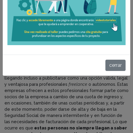
Son muchas las personas que llaman a diario a las oficinas de
FEVECTA interesándose por las posibilidades de las
llamadas ‘cooperativas de facturación’. Son personas que
realizan actividades profesionales de muy diverso tipo, pero
que tienen en común no alcanzar unos niveles suficientes
de facturación para permanecer de alta como autónomos
de una manera estable y continuada y, en consecuencia,
buscan alternativas a la hora de cotizar.
Estas cooperativas ‘paraguas o de facturación’ constituyen
cerrar
un fenómeno que ha proliferado al calor de la crisis
económica y que está experimentando cierto crecimiento,
llegando incluso a publicitarse como una opción válida, legal
y ventajosa para profesionales
freelance
o autónomos. Estas
empresas ofrecen a estos profesionales formar parte como
socios de la empresa a cambio de una cuota de ingreso y,
en ocasiones, también de unas cuotas periódicas y, a partir
de este momento, poder darse de alta y de baja en la
Seguridad Social de manera intermitente y en función de
las necesidades de facturación de cada profesional. Lo que
ocurre es que
estas personas no siempre llegan a saber