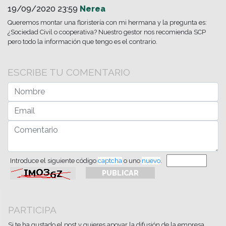
19/09/2020 23:59
Nerea
Queremos montar una floristería con mi hermana y la pregunta es:
¿Sociedad Civil o cooperativa? Nuestro gestor nos recomienda SCP
pero todo la información que tengo es el contrario.
ESCRIBE TU COMENTARIO
Introduce el siguiente código
captcha
o uno
nuevo
.
PARTICIPA
Si te ha gustado el post y quieres apoyar la difusión de la empresa