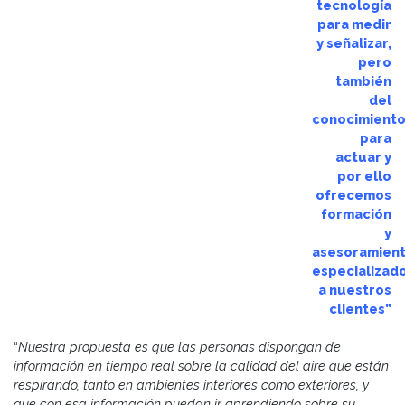
tecnología
para medir
y señalizar,
pero
también
del
conocimient
para
actuar y
por ello
ofrecemos
formación
y
asesoramien
especializad
a nuestros
clientes”
“
Nuestra propuesta es que las personas dispongan de
información en tiempo real sobre la calidad del aire que están
respirando, tanto en ambientes interiores como exteriores, y
que con esa información puedan ir aprendiendo sobre su