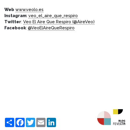
Web
www.veolo.es
Instagram
:
veo_el_aire_que_respiro
Twitter
:
Veo El Aire Que Respiro (@AireVeo)
Facebook
:
@VeoElAireQueRespiro
Compartir
Facebook
Twitter
Email
LinkedIn