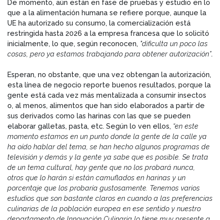
De momento, aún están en fase de pruebas y estudio en lo
que a la alimentación humana se refiere porque, aunque la
UE ha autorizado su consumo, la comercialización está
restringida hasta 2026 a la empresa francesa que lo solicitó
inicialmente, lo que, según reconocen,
"dificulta un poco las
cosas, pero ya estamos trabajando para obtener autorización”
.
Esperan, no obstante, que una vez obtengan la autorización,
esta línea de negocio reporte buenos resultados, porque la
gente está cada vez más mentalizada a consumir insectos
o, al menos, alimentos que han sido elaborados a partir de
sus derivados como las harinas con las que se pueden
elaborar galletas, pasta, etc. Según lo ven ellos,
“en este
momento estamos en un punto donde la gente de la calle ya
ha oído hablar del tema, se han hecho algunos programas de
televisión y demás y la gente ya sabe que es posible. Se trata
de un tema cultural, hay gente que no los probará nunca,
otros que lo harán si están camuflados en harinas y un
porcentaje que los probaría gustosamente. Tenemos varios
estudios que son bastante claros en cuando a las preferencias
culinarias de la población europea en ese sentido y nuestro
departamento de Innovación Culinaria lo tiene muy presente a