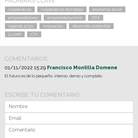
PALABRAS CLAVE
cooperativas
cooperativas de trabajo
economía social
emprendedores
emprendedurismo
ODS
Agenda 2030
innovación
desarrollo sostenible
LLAMP
CTA
COMENTARIOS
01/11/2022 15:29
Francisco Montilla Domene
El futuro es de lo pequeño, intenso, denso y completo.
ESCRIBE TU COMENTARIO