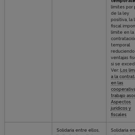
temporal
límites por
de la ley
positiva, la 
fiscal impo
límite en la
contratació
temporal
reduciendo
ventajas fi
si se exced
Ver:
Los lím
a la contra
en las
cooperativ
trabajo aso
Aspectos
jurídicos y
fiscales
Solidaria entre ellos,
Solidaria e