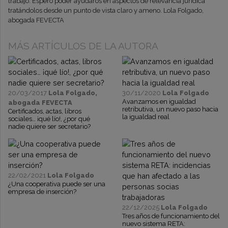
trabajo. Espero poder ayudaros en aspectos de relevancia jurídica
tratándolos desde un punto de vista claro y ameno. Lola Folgado,
abogada FEVECTA
MÁS ARTÍCULOS DE LA AUTORA
20/03/2017
Lola Folgado,
30/11/2020
Lola Folgado
Avanzamos en igualdad
abogada FEVECTA
retributiva, un nuevo paso hacia
Certificados, actas, libros
la igualdad real
sociales… ¡qué lío!, ¿por qué
nadie quiere ser secretario?
22/02/2021
Lola Folgado
¿Una cooperativa puede ser una
empresa de inserción?
22/12/2025
Lola Folgado
Tres años de funcionamiento del
nuevo sistema RETA: