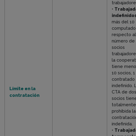
trabajadore
•
Trabajad
indefinido
más del 10
computado
respecto al
número de
socios
trabajadores
la cooperat
tiene meno
10 socios, 1
contratado
indefinido. 
Límite en la
CTA de do
contratación
socios tien
totalmente
prohibida la
contratació
indefinida.
•
Trabajad