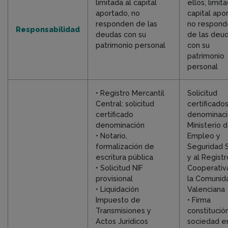
limitada al capital
ellos, limit
aportado, no
capital apo
responden de las
no respond
Responsabilidad
deudas con su
de las deu
patrimonio personal
con su
patrimonio
personal
• Registro Mercantil
Solicitud
Central: solicitud
certificado
certificado
denominaci
denominación
Ministerio 
• Notario,
Empleo y
formalización de
Seguridad S
escritura pública
y al Regist
• Solicitud NIF
Cooperativ
provisional
la Comunid
• Liquidación
Valenciana
Impuesto de
• Firma
Transmisiones y
constitució
Actos Jurídicos
sociedad en