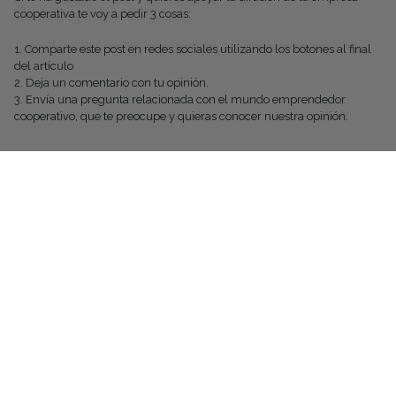
cooperativa te voy a pedir 3 cosas:
1. Comparte este post en redes sociales utilizando los botones al final
del artículo
2. Deja un comentario con tu opinión.
3. Envía una pregunta relacionada con el mundo emprendedor
cooperativo, que te preocupe y quieras conocer nuestra opinión.