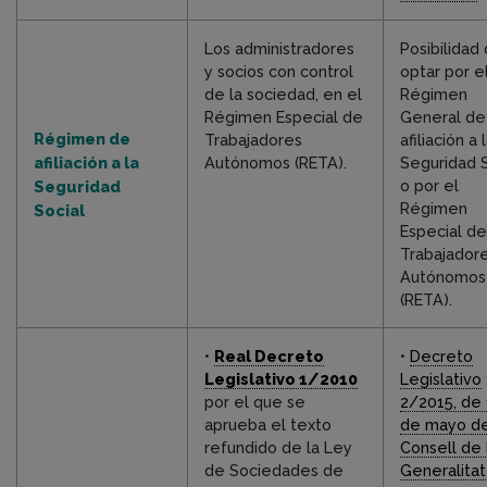
Los administradores
Posibilidad
y socios con control
optar por e
de la sociedad, en el
Régimen
Régimen Especial de
General de
Régimen de
Trabajadores
afiliación a 
afiliación a la
Autónomos (RETA).
Seguridad S
o por el
Seguridad
Régimen
Social
Especial de
Trabajador
Autónomos
(RETA).
•
Real Decreto
•
Decreto
Legislativo 1/2010
Legislativo
por el que se
2/2015, de 
aprueba el texto
de mayo de
refundido de la Ley
Consell de 
de Sociedades de
Generalitat