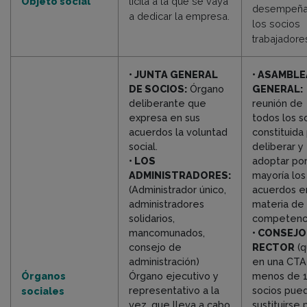
Objeto social
lícita a la que se vaya
desempeña
a dedicar la empresa.
los socios
trabajadore
• JUNTA GENERAL
• ASAMBLE
DE SOCIOS:
Órgano
GENERAL:
deliberante que
reunión de
expresa en sus
todos los s
acuerdos la voluntad
constituida
social.
deliberar y
• LOS
adoptar po
ADMINISTRADORES:
mayoría los
(Administrador único,
acuerdos e
administradores
materia de
solidarios,
competenci
mancomunados,
• CONSEJO
consejo de
RECTOR
(q
administración)
en una CTA
Órganos
Órgano ejecutivo y
menos de 
representativo a la
socios pue
sociales
vez, que lleva a cabo
sustituirse 