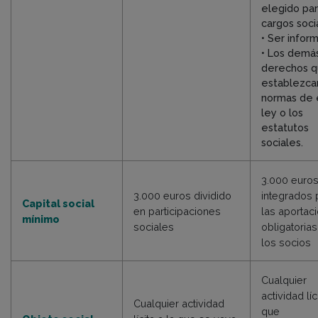
elegido par
cargos soci
• Ser infor
• Los demá
derechos 
establezcan
normas de 
ley o los
estatutos
sociales.
3.000 euro
3.000 euros dividido
integrados 
Capital social
en participaciones
las aportac
mínimo
sociales
obligatoria
los socios
Cualquier
actividad líc
Cualquier actividad
que