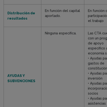
En función del capital
En función 
Distribución de
aportado.
participaci
resultados
el trabajo
Ninguna específica.
Las CTA cu
con un pro
de apoyo
específico a
economía so
• Ayudas pa
gastos de
constitució
• Ayudas pa
AYUDAS Y
inversión
SUBVENCIONES
• Ayudas pa
incorporaci
socios
• Ayudas pa
asistencias