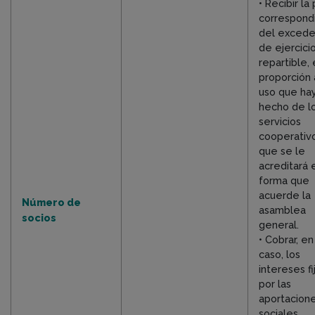
• Recibir la
correspond
del exced
de ejercici
repartible,
proporción 
uso que ha
hecho de l
servicios
cooperativo
que se le
acreditará 
forma que
acuerde la
Número de
asamblea
socios
general.
• Cobrar, en
caso, los
intereses f
por las
aportacion
sociales.