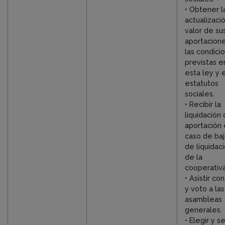
• Obtener l
actualizaci
valor de su
aportacion
las condici
previstas e
esta ley y 
estatutos
sociales.
• Recibir la
liquidación
aportación
caso de baj
de liquidac
de la
cooperativa
• Asistir co
y voto a las
asambleas
generales.
• Elegir y se