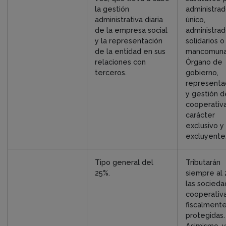
la gestión
administrad
administrativa diaria
único,
de la empresa social
administra
y la representación
solidarios o
de la entidad en sus
mancomuna
relaciones con
Órgano de
terceros.
gobierno,
representa
y gestión d
cooperativ
carácter
exclusivo y
excluyente
Tipo general del
Tributarán
25%.
siempre al
las socied
cooperativ
fiscalment
protegidas.
Asimismo, y