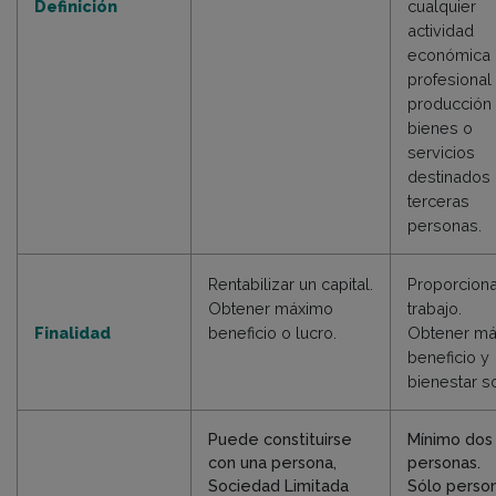
Definición
cualquier
actividad
económica 
profesional
producción
bienes o
servicios
destinados 
terceras
personas.
Rentabilizar un capital.
Proporcion
Obtener máximo
trabajo.
Finalidad
beneficio o lucro.
Obtener m
beneficio y
bienestar so
Puede constituirse
Mínimo dos
con una persona,
personas.
Sociedad Limitada
Sólo perso