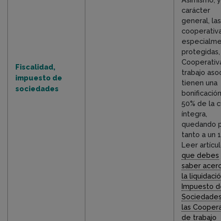
carácter
general, las
cooperativ
especialm
protegidas,
Cooperativ
Fiscalidad,
trabajo aso
impuesto de
tienen una
sociedades
bonificació
50% de la 
íntegra,
quedando 
tanto a un 
Leer artícu
que debes
saber acer
la liquidaci
Impuesto d
Sociedades
las Coopera
de trabajo