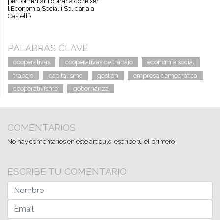
per fomentar i donar a conèixer
l’Economia Social i Solidària a
Castelló
PALABRAS CLAVE
cooperativas
cooperativas de trabajo
economía social
trabajo
capitalismo
gestión
empresa democrática
cooperativismo
gobernanza
COMENTARIOS
No hay comentarios en este artículo, escribe tú el primero
ESCRIBE TU COMENTARIO