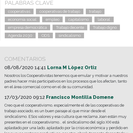
PALABRAS CLAVE
cooperativas
cooperativas de trabajo
trabajo
economía social
empleo
capitalismo
laboral
empresa democrática
Trabajo decente
Trabajo digno
Agenda 2030
ODS
sindicalismo
COMENTARIOS
08/08/2020 14:41
Lorna M Lòpez Ortiz
Nosotros los Cooperativistas tenemos que emular y motivar a nuestros
padres hacer más participativos en los procesos que los afectan, tanto
en el área comercial como en el de su comunidad.
17/03/2020 09:12
Francisco Montilla Domene
Creo que el cooperativismo, especialmente el de las cooperativas de
trabajo asociado, es un buen paisaje al que mirar desde el
sindicalismo. ESos valores y esa cultura que reclama Joan están muy
presentes en el cooperativismo... el sindicalismo del siglo XXI está
aplastado,por una lado, aplastado por la crisis económica y perdido en